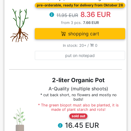
pre-orderable, ready for delivery from Oktober 26
8.36 EUR
11.95 EUR
from 3 pcs.
7.66 EUR
shopping cart
In stock: 20+ /
0
put on notepad
2-liter Organic Pot
A-Quality (multiple shoots)
* cut back short, no flowers and mostly no
buds!
* The green biopot must also be planted, it is
made of plant starch and rots!
sold out
16.45 EUR