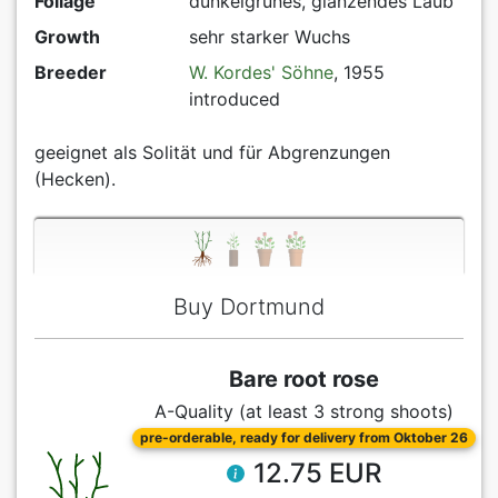
Foliage
dunkelgrünes, glänzendes Laub
Growth
sehr starker Wuchs
Breeder
W. Kordes' Söhne
, 1955
introduced
geeignet als Solität und für Abgrenzungen
(Hecken).
Buy Dortmund
Bare root rose
A-Quality (at least 3 strong shoots)
pre-orderable, ready for delivery from Oktober 26
12.75 EUR