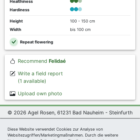
Healthiness
Hardiness
Height
100 - 150 cm
Width
bis 100 cm
Repeat flowering
Recommend
Felidaé
Write a field report
(1 available)
Upload own photo
© 2026 Agel Rosen, 61231 Bad Nauheim - Steinfurth
Exclusive Present *
|
Agel Rosen Wiki
|
Terms and
Conditions
|
Datenschutzerklärung
|
Imprint
|
Links
|
Diese Website verwendet Cookies zur Analyse von
Websitezugriffen/Marketingmaßnahmen. Durch die weitere
Sitemap