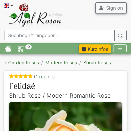
Sign on
0
Kurzinfos
»
Garden Roses
Modern Roses
Shrub Roses
(
1 report
)
Felidaé
Shrub Rose / Modern Romantic Rose