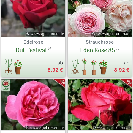
Edelrose
Strauchrose
®
®
Duftfestival
Eden Rose 85
ab
ab
8,92 €
8,92 €