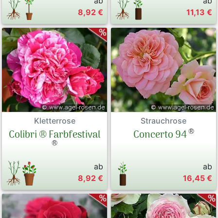
ab
ab
8,92 €
11,13 €
Kletterrose
Strauchrose
®
Colibri ® Farbfestival
Concerto 94
®
ab
ab
8,92 €
16,45 €