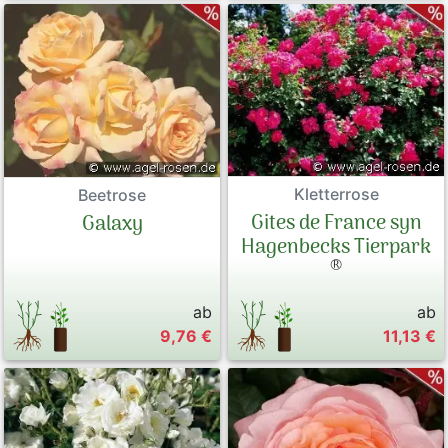
Kletterrose
Beetrose
Gites de France syn
Galaxy
Hagenbecks Tierpark
®
ab
ab
9,76 €
11,13 €