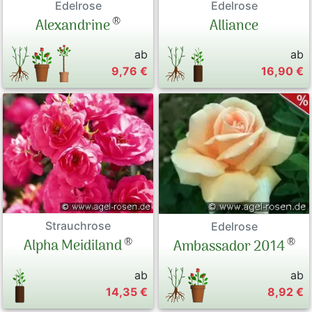
Edelrose
Edelrose
®
Alexandrine
Alliance
ab
ab
9,76 €
16,90 €
Strauchrose
Edelrose
®
®
Alpha Meidiland
Ambassador 2014
ab
ab
14,35 €
8,92 €