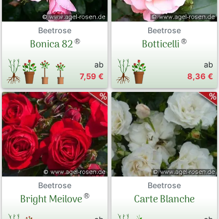
Beetrose
Beetrose
®
®
Bonica 82
Botticelli
ab
ab
7,59 €
8,36 €
Beetrose
Beetrose
®
Bright Meilove
Carte Blanche