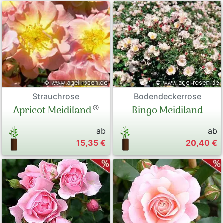
Bodendeckerrose
Strauchrose
®
Bingo Meidiland
Apricot Meidiland
ab
ab
15,35 €
20,40 €