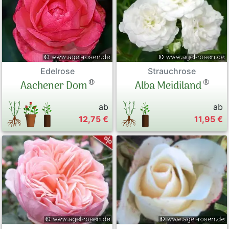
Edelrose
Strauchrose
®
®
Aachener Dom
Alba Meidiland
ab
ab
12,75 €
11,95 €