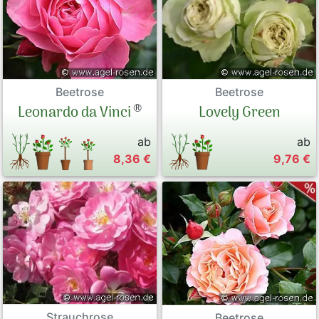
Beetrose
Beetrose
®
Leonardo da Vinci
Lovely Green
ab
ab
8,36 €
9,76 €
Strauchrose
Beetrose