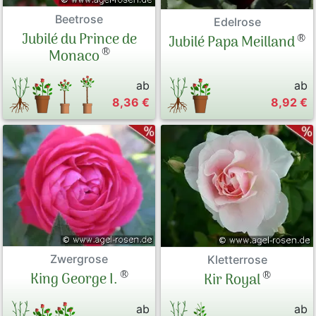
Beetrose
Edelrose
Jubilé du Prince de
®
Jubilé Papa Meilland
®
Monaco
ab
ab
8,36 €
8,92 €
Zwergrose
Kletterrose
®
®
King George I.
Kir Royal
ab
ab