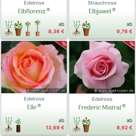
Strauchrose
Edelrose
®
®
Elbjuwel
Elbflorenz
ab
ab
8,36 €
9,76 €
Edelrose
Edelrose
®
®
Elle
Frederic Mistral
ab
ab
13,69 €
8,92 €