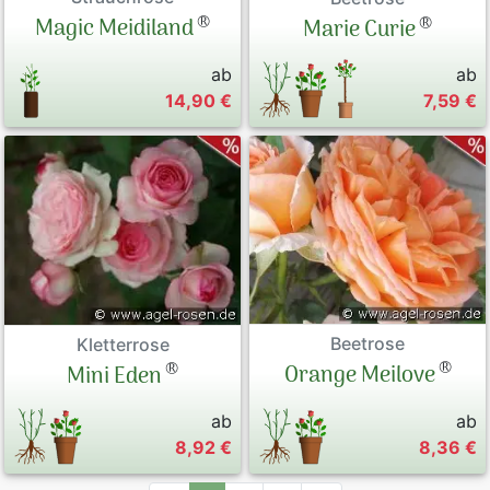
®
®
Magic Meidiland
Marie Curie
ab
ab
14,90 €
7,59 €
Beetrose
Kletterrose
®
®
Orange Meilove
Mini Eden
ab
ab
8,92 €
8,36 €