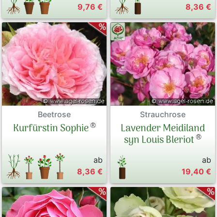
9,76 €
8,36 €
Beetrose
Strauchrose
®
Kurfürstin Sophie
Lavender Meidiland
®
syn Louis Bleriot
ab
ab
8,36 €
19,40 €