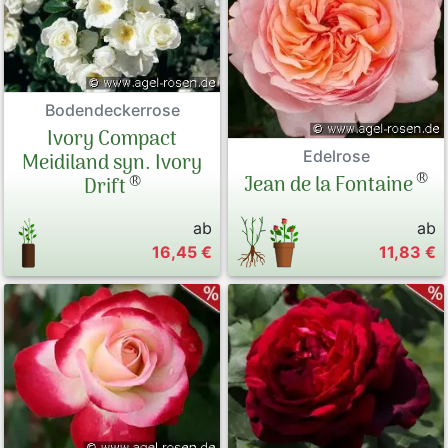
Bodendeckerrose
Ivory Compact
Edelrose
Meidiland syn. Ivory
®
®
Jean de la Fontaine
Drift
ab
ab
16,45 €
11,83 €