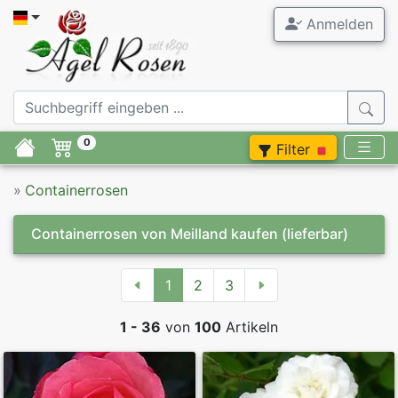
Anmelden
0
Filter
»
Containerrosen
Containerrosen von Meilland kaufen
(lieferbar)
1
2
3
1 - 36
von
100
Artikeln