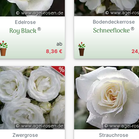
Bodendeckerrose
Edelrose
®
®
Schneeflocke
Roy Black
ab
8,36 €
24
Zwergrose
Strauchrose