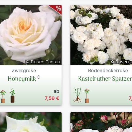
Zwergrose
Bodendeckerrose
®
Honeymilk
Kastelruther Spatze
ab
7,59 €
7