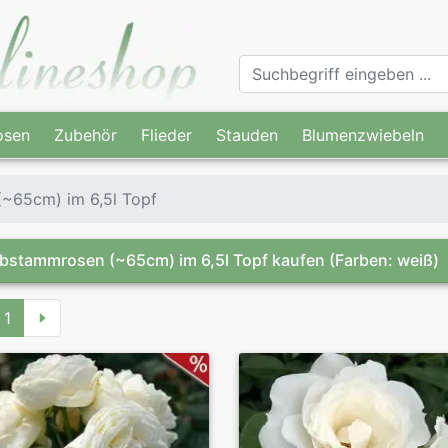
osen
Zubehör
Flieder
Stauden
Blumenzwiebeln
~65cm) im 6,5l Topf
bstammrosen (~65cm) im 6,5l Topf kaufen
(Farben: weiß)
1