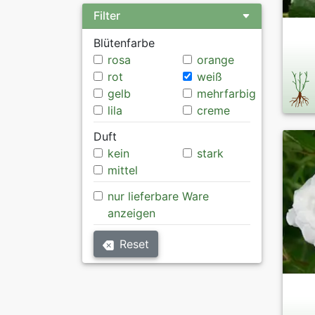
Filter
Blütenfarbe
rosa
orange
rot
weiß
gelb
mehrfarbig
lila
creme
Duft
kein
stark
mittel
nur lieferbare Ware
anzeigen
Reset