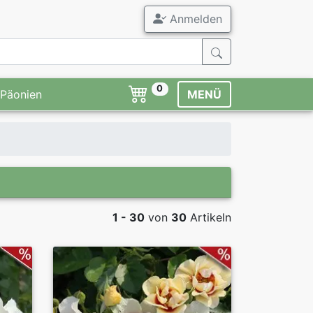
Anmelden
0
Päonien
MENÜ
1 - 30
von
30
Artikeln