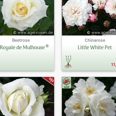
Beetrose
Chinarose
®
 Royale de Mulhouse
Little White Pet
11