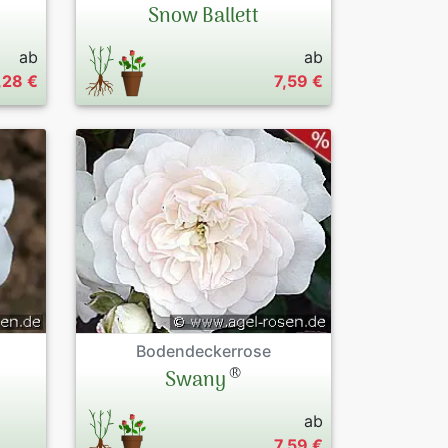
Snow Ballett
ab
ab
,28 €
7,59 €
Bodendeckerrose
®
Swany
ab
7,59 €