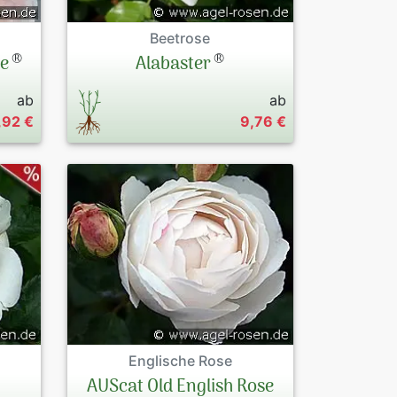
Beetrose
®
®
le
Alabaster
ab
ab
,92 €
9,76 €
Englische Rose
AUScat Old English Rose