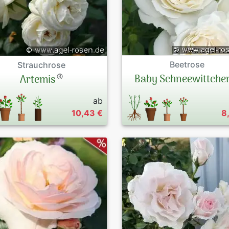
Beetrose
Strauchrose
®
Baby Schneewittche
Artemis
ab
10,43 €
8