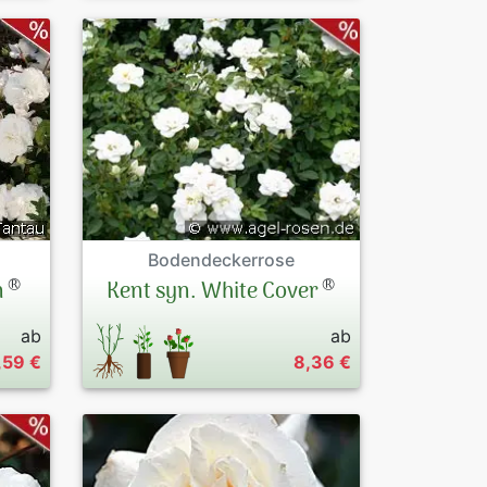
Bodendeckerrose
®
®
n
Kent syn. White Cover
ab
ab
,59 €
8,36 €