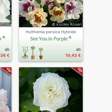
Hulthemia persica Hybride
®
®
n
See You in Purple
ab
ab
,36 €
10,43 €