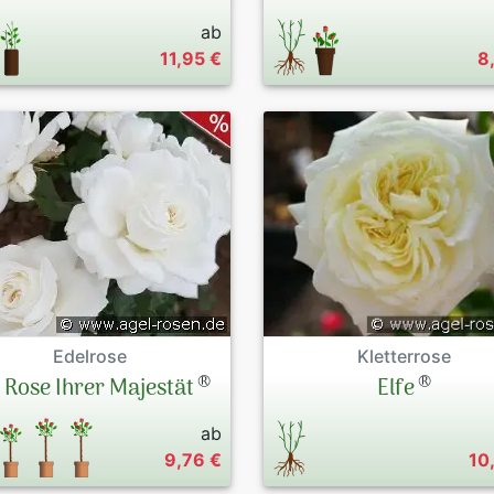
ab
11,95 €
8
Edelrose
Kletterrose
®
®
 Rose Ihrer Majestät
Elfe
ab
9,76 €
10