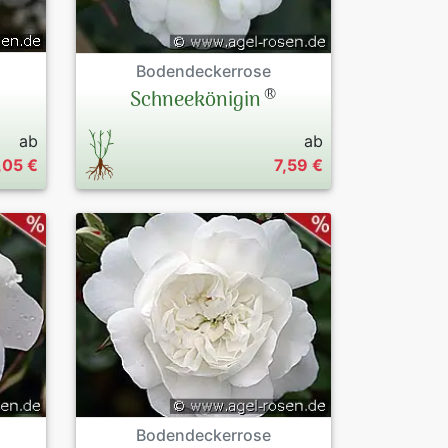
Bodendeckerrose
®
Schneekönigin
ab
ab
,05 €
7,59 €
Bodendeckerrose