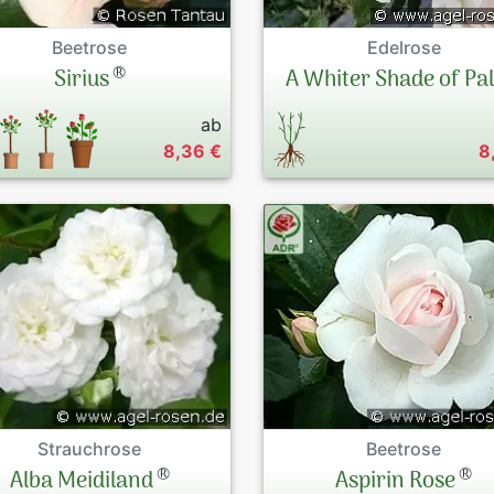
Beetrose
Edelrose
®
Sirius
A Whiter Shade of Pa
ab
8,36 €
8
Strauchrose
Beetrose
®
®
Alba Meidiland
Aspirin Rose