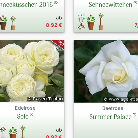
®
®
hneeküsschen 2016
Schneewittchen
ab
8,92 €
7
Edelrose
Beetrose
®
®
Solo
Summer Palace
ab
8,92 €