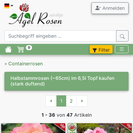
Anmelden
0
Filter
»
Containerrosen
Halbstammrosen (~65cm) im 6,5l Topf kaufen
(stark duftend)
1
2
1 - 36
von
47
Artikeln