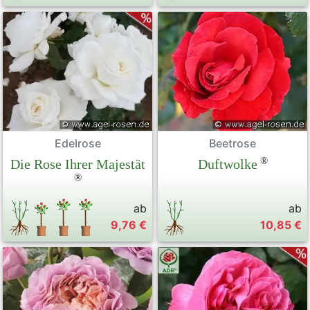
Edelrose
Beetrose
®
Die Rose Ihrer Majestät
Duftwolke
®
ab
ab
9,76 €
10,85 €