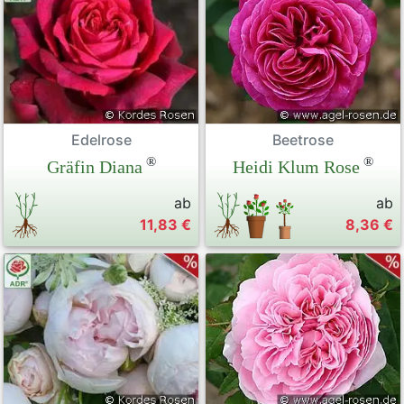
Edelrose
Beetrose
®
®
Gräfin Diana
Heidi Klum Rose
ab
ab
11,83 €
8,36 €