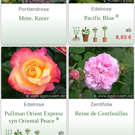
Edelrose
Portlandrose
®
Pacific Blue
Mme. Knorr
ab
8,92 €
Edelrose
Zentifolie
Pullman Orient Express
Reine de Centfeuilles
®
syn Oriental Peace
ab