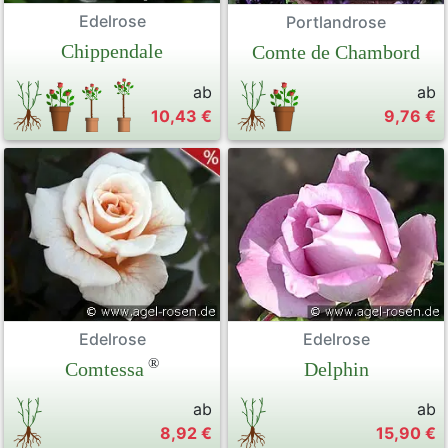
Edelrose
Portlandrose
Chippendale
Comte de Chambord
ab
ab
10,43 €
9,76 €
Edelrose
Edelrose
®
Comtessa
Delphin
ab
ab
8,92 €
15,90 €