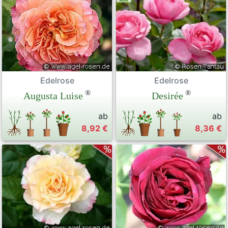
Edelrose
Edelrose
®
®
Desirée
Augusta Luise
ab
ab
8,92 €
8,36 €