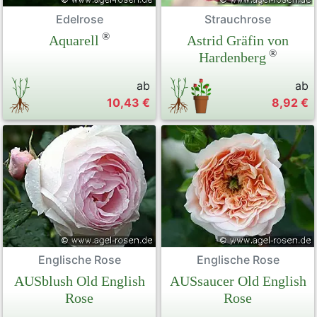
Edelrose
Strauchrose
®
Aquarell
Astrid Gräfin von
®
Hardenberg
ab
ab
10,43 €
8,92 €
Englische Rose
Englische Rose
AUSblush Old English
AUSsaucer Old English
Rose
Rose