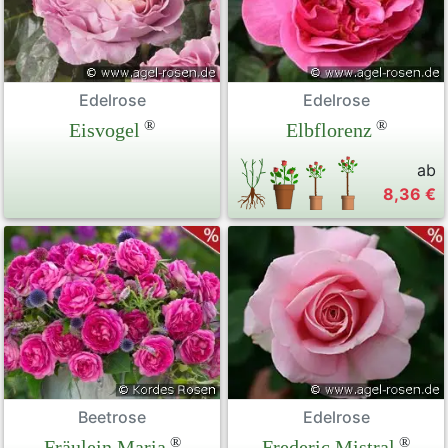
Edelrose
Edelrose
®
®
Eisvogel
Elbflorenz
ab
8,36 €
Beetrose
Edelrose
®
®
Fräulein Maria
Frederic Mistral