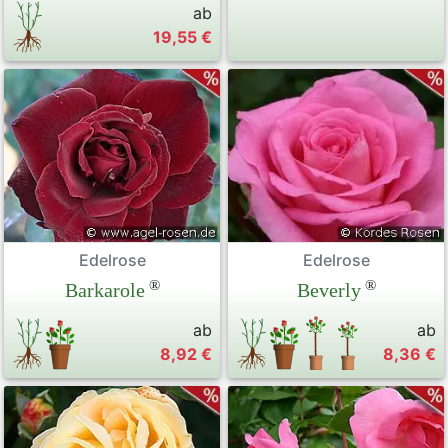
ab
19,55 €
Edelrose
Edelrose
®
®
Barkarole
Beverly
ab
ab
8,92 €
8,36 €