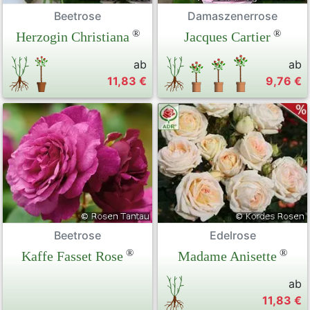
Beetrose
Damaszenerrose
®
®
Herzogin Christiana
Jacques Cartier
ab
ab
11,83 €
9,76 €
Beetrose
Edelrose
®
®
Kaffe Fasset Rose
Madame Anisette
ab
11,83 €