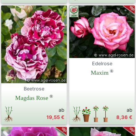
Edelrose
®
Maxim
Beetrose
®
Magdas Rose
ab
ab
19,55 €
8,36 €