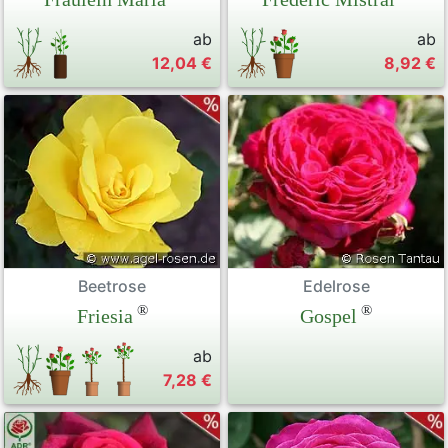
ab
ab
12,04 €
8,92 €
Beetrose
Edelrose
®
®
Friesia
Gospel
ab
7,28 €