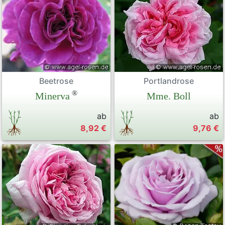
Beetrose
Portlandrose
®
Minerva
Mme. Boll
ab
ab
8,92 €
9,76 €