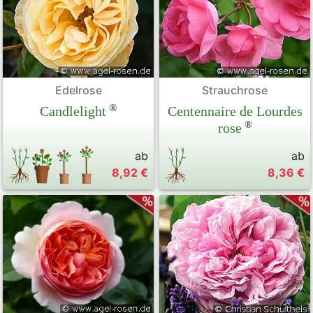
Edelrose
Strauchrose
®
Candlelight
Centennaire de Lourdes
®
rose
ab
ab
8,92 €
8,36 €