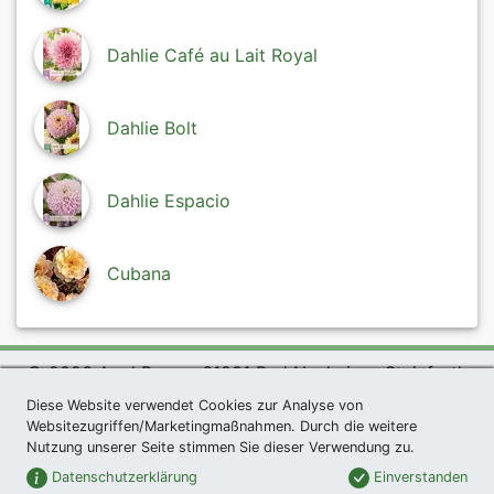
Dahlie Café au Lait Royal
Dahlie Bolt
Dahlie Espacio
Cubana
© 2026 Agel Rosen, 61231 Bad Nauheim - Steinfurth
Diese Website verwendet Cookies zur Analyse von
exklusives Präsent *
|
Agel Rosen Wiki
|
AGB
|
Websitezugriffen/Marketingmaßnahmen. Durch die weitere
Datenschutzerklärung
|
Impressum
|
Links
|
Sitemap
Nutzung unserer Seite stimmen Sie dieser Verwendung zu.
Newsletter
Datenschutzerklärung
Einverstanden