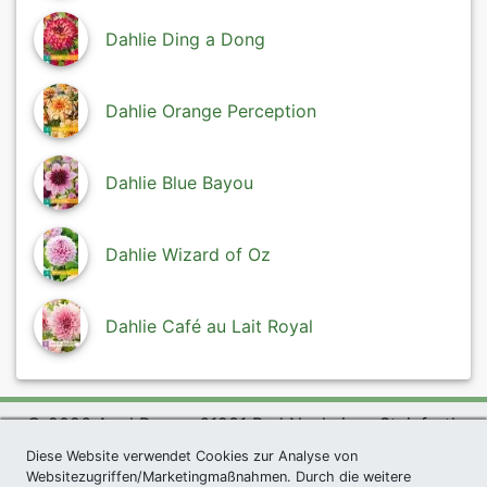
Dahlie Ding a Dong
Dahlie Orange Perception
Dahlie Blue Bayou
Dahlie Wizard of Oz
Dahlie Café au Lait Royal
© 2026 Agel Rosen, 61231 Bad Nauheim - Steinfurth
Diese Website verwendet Cookies zur Analyse von
exklusives Präsent *
|
Agel Rosen Wiki
|
AGB
|
Websitezugriffen/Marketingmaßnahmen. Durch die weitere
Datenschutzerklärung
|
Impressum
|
Links
|
Sitemap