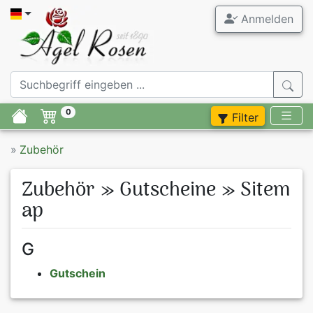
Anmelden
Agel Ros
Gartenrose
0
Filter
Stammrose
»
Zubehör
Containerr
Zubehör » Gutscheine » Sitem
Zubehör
ap
Flieder
G
Stauden
Gutschein
Blumenzwie