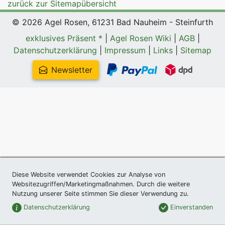
zurück zur Sitemapübersicht
Päonien
© 2026 Agel Rosen, 61231 Bad Nauheim - Steinfurth
exklusives Präsent *
|
Agel Rosen Wiki
|
AGB
|
exklusives 
Datenschutzerklärung
|
Impressum
|
Links
|
Sitemap
Verkaufsfo
Newsletter
AGB
Datenschut
Impressum
Links
Diese Website verwendet Cookies zur Analyse von
Websitezugriffen/Marketingmaßnahmen. Durch die weitere
Nutzung unserer Seite stimmen Sie dieser Verwendung zu.
Rosenschut
Datenschutzerklärung
Einverstanden
Sitemap