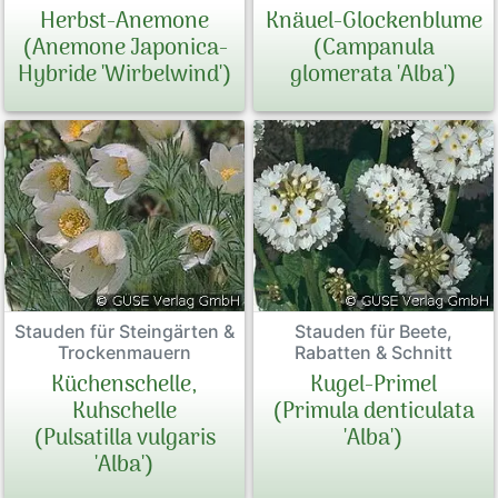
Herbst-Anemone
Knäuel-Glockenblume
(Anemone Japonica-
(Campanula
Hybride 'Wirbelwind')
glomerata 'Alba')
Stauden für Steingärten &
Stauden für Beete,
Trockenmauern
Rabatten & Schnitt
Küchenschelle,
Kugel-Primel
Kuhschelle
(Primula denticulata
(Pulsatilla vulgaris
'Alba')
'Alba')