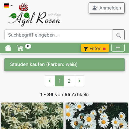
Anmelden
0
Filter
Stauden kaufen
(Farben: weiß)
1
2
1 - 36
von
55
Artikeln