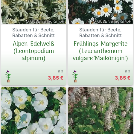
Stauden für Beete,
Stauden für Beete,
Rabatten & Schnitt
Rabatten & Schnitt
Alpen-Edelweiß
Frühlings-Margerite
(Leontopodium
(Leucanthemum
alpinum)
vulgare 'Maikönigin')
ab
ab
3,85 €
3,85 €