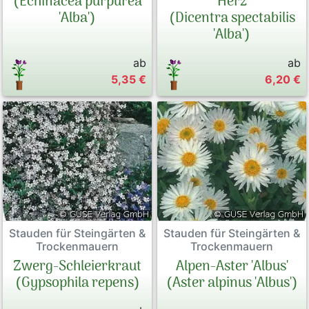
(Echinacea purpurea
Herz
'Alba')
(Dicentra spectabilis
'Alba')
ab
ab
5,35 €
6,20 €
Stauden für Steingärten &
Stauden für Steingärten &
Trockenmauern
Trockenmauern
Zwerg-Schleierkraut
Alpen-Aster 'Albus'
(Gypsophila repens)
(Aster alpinus 'Albus')