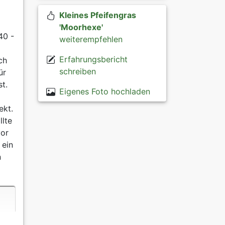
Kleines Pfeifengras
'Moorhexe'
40 -
weiterempfehlen
Erfahrungsbericht
ch
schreiben
ür
t.
Eigenes Foto hochladen
ekt.
llte
vor
 ein
n