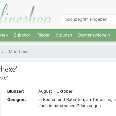
osen
Zubehör
Flieder
Stauden
Blumenzwiebeln
gras 'Moorhexe'
rhexe'
exe'
Blühzeit
August - Oktober
Geeignet
in Beeten und Rabatten, an Terrassen, 
auch in naturnahen Pflanzungen