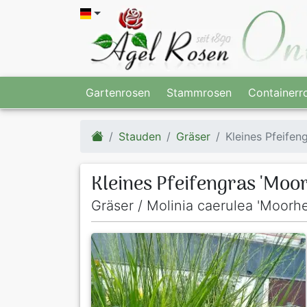
Gartenrosen
Stammrosen
Containerr
Stauden
Gräser
Kleines Pfeifen
Kleines Pfeifengras 'Moo
Gräser / Molinia caerulea 'Moorh