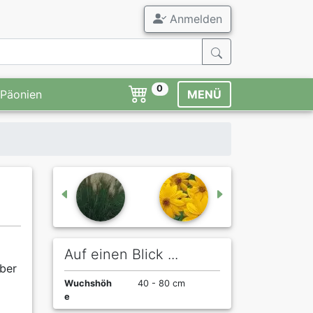
Anmelden
0
Päonien
MENÜ
Auf einen Blick ...
aber
Wuchshöh
40 - 80 cm
e