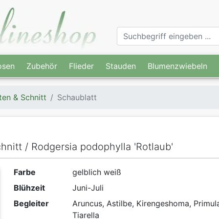
osen
Zubehör
Flieder
Stauden
Blumenzwiebeln
ten & Schnitt
Schaublatt
hnitt / Rodgersia podophylla 'Rotlaub'
Farbe
gelblich weiß
Blühzeit
Juni-Juli
Begleiter
Aruncus, Astilbe, Kirengeshoma, Primul
Tiarella