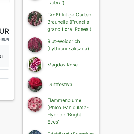
'Rubra')
Großblütige Garten-
Braunelle (Prunella
grandiflora 'Rosea')
EUR
0 EUR
Blut-Weiderich
(Lythrum salicaria)
ar
Magdas Rose
Duftfestival
Flammenblume
(Phlox Paniculata-
Hybride 'Bright
Eyes')