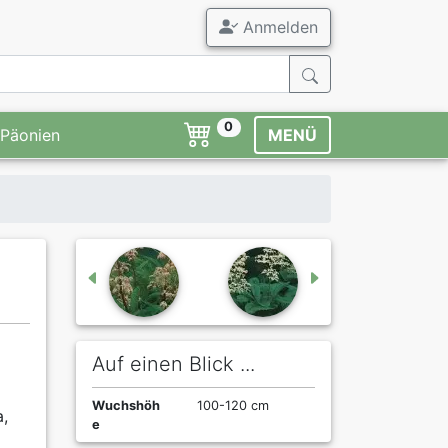
Anmelden
0
Päonien
MENÜ
Auf einen Blick ...
Wuchshöh
100-120 cm
a,
e