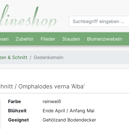
osen
Zubehör
Flieder
Stauden
Blumenzwiebeln
ten & Schnitt
Gedenkemein
hnitt / Omphalodes verna 'Alba'
Farbe
reinweiß
Blühzeit
Ende April / Anfang Mai
Geeignet
Gehölzand Bodendecker