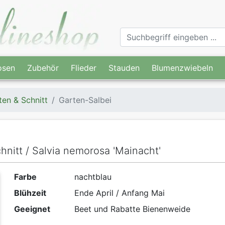
osen
Zubehör
Flieder
Stauden
Blumenzwiebeln
ten & Schnitt
Garten-Salbei
hnitt / Salvia nemorosa 'Mainacht'
Farbe
nachtblau
Blühzeit
Ende April / Anfang Mai
Geeignet
Beet und Rabatte Bienenweide