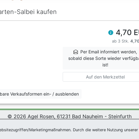
arten-Salbei kaufen
4,70 
ab 3 Stk.
4,7
Per Email informiert werden,
sobald diese Sorte wieder verfügb
ist!
Auf den Merkzettel
erbare Verkaufsformen ein- / ausblenden
© 2026 Agel Rosen, 61231 Bad Nauheim - Steinfurth
*
|
Agel Rosen Wiki
|
AGB
|
Datenschutzerklärung
|
Impress
ebsitezugriffen/Marketingmaßnahmen. Durch die weitere Nutzung unserer 
Newsletter