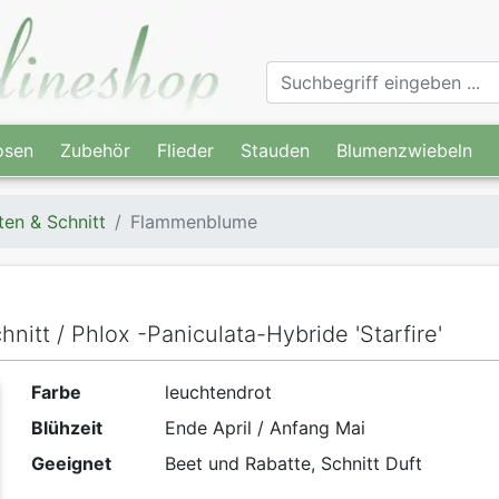
osen
Zubehör
Flieder
Stauden
Blumenzwiebeln
ten & Schnitt
Flammenblume
nitt / Phlox -Paniculata-Hybride 'Starfire'
Farbe
leuchtendrot
Blühzeit
Ende April / Anfang Mai
Geeignet
Beet und Rabatte, Schnitt Duft