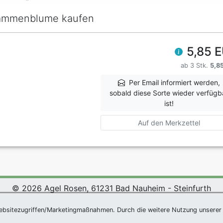
ammenblume kaufen
5,85 
ab 3 Stk.
5,8
Per Email informiert werden,
sobald diese Sorte wieder verfügb
ist!
Auf den Merkzettel
© 2026 Agel Rosen, 61231 Bad Nauheim - Steinfurth
*
|
Agel Rosen Wiki
|
AGB
|
Datenschutzerklärung
|
Impress
ebsitezugriffen/Marketingmaßnahmen. Durch die weitere Nutzung unserer 