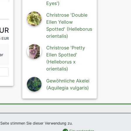
Eyes')
Christrose 'Double
Ellen Yellow
Spotted' (Helleborus
EUR
orientalis)
5 EUR
Christrose 'Pretty
Ellen Spotted'
ar
(Helleborus x
orientalis)
Gewöhnliche Akelei
(Aquilegia vulgaris)
um
|
Links
|
Sitemap
Seite stimmen Sie dieser Verwendung zu.