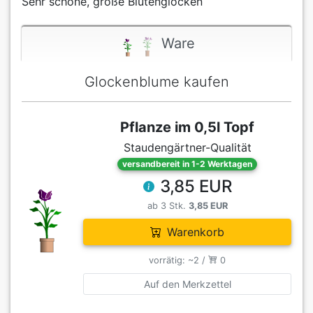
Sehr schöne, große Blütenglocken
Ware
Glockenblume kaufen
Pflanze im 0,5l Topf
Staudengärtner-Qualität
versandbereit in 1-2 Werktagen
3,85 EUR
ab 3 Stk.
3,85 EUR
Warenkorb
vorrätig: ~2 /
0
Auf den Merkzettel