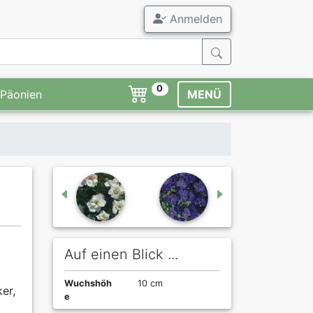
Anmelden
0
Päonien
MENÜ
Auf einen Blick ...
Wuchshöh
10 cm
er,
e