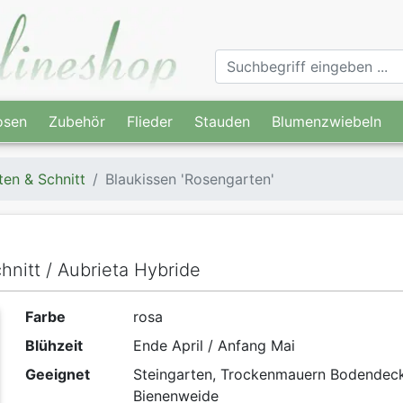
osen
Zubehör
Flieder
Stauden
Blumenzwiebeln
ten & Schnitt
Blaukissen 'Rosengarten'
hnitt / Aubrieta Hybride
Farbe
rosa
Blühzeit
Ende April / Anfang Mai
Geeignet
Steingarten, Trockenmauern Bodendeck
Bienenweide