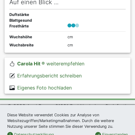
Auf einen Blick ...
Duftstärke
Blattgesund
Frosthärte
Wuchshöhe
cm
Wuchsbreite
cm
Carola Hit ®
weiterempfehlen
Erfahrungsbericht schreiben
Eigenes Foto hochladen
© 2026 Agel Rosen, 61231 Bad Nauheim - Steinfurth
exklusives Präsent *
|
Agel Rosen Wiki
|
AGB
|
Diese Website verwendet Cookies zur Analyse von
Websitezugriffen/Marketingmaßnahmen. Durch die weitere
Datenschutzerklärung
|
Impressum
|
Links
|
Sitemap
Nutzung unserer Seite stimmen Sie dieser Verwendung zu.
Newsletter
Datenschutzerklärung
Einverstanden