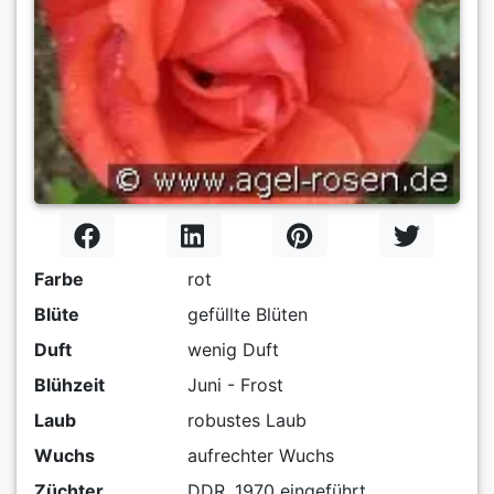
Farbe
rot
Blüte
gefüllte Blüten
Duft
wenig Duft
Blühzeit
Juni - Frost
Laub
robustes Laub
Wuchs
aufrechter Wuchs
Züchter
DDR, 1970 eingeführt