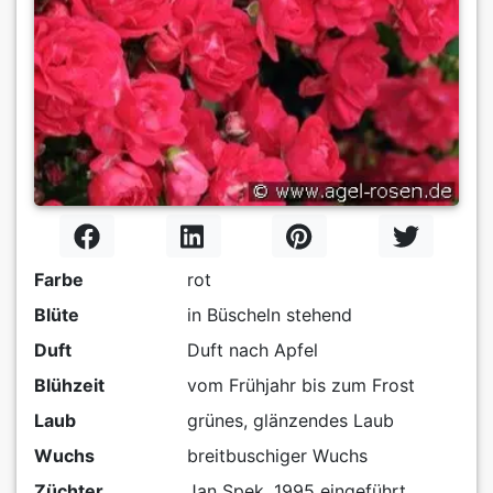
Farbe
rot
Blüte
in Büscheln stehend
Duft
Duft nach Apfel
Blühzeit
vom Frühjahr bis zum Frost
Laub
grünes, glänzendes Laub
Wuchs
breitbuschiger Wuchs
Züchter
Jan Spek, 1995 eingeführt