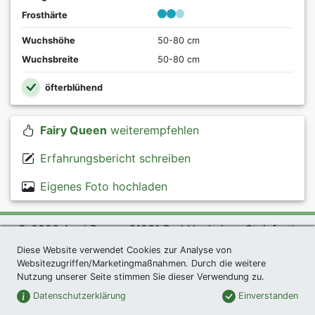
Frosthärte
Wuchshöhe
50-80 cm
Wuchsbreite
50-80 cm
öfterblühend
Fairy Queen
weiterempfehlen
Erfahrungsbericht schreiben
Eigenes Foto hochladen
© 2026 Agel Rosen, 61231 Bad Nauheim - Steinfurth
exklusives Präsent *
|
Agel Rosen Wiki
|
AGB
|
Diese Website verwendet Cookies zur Analyse von
Websitezugriffen/Marketingmaßnahmen. Durch die weitere
Datenschutzerklärung
|
Impressum
|
Links
|
Sitemap
Nutzung unserer Seite stimmen Sie dieser Verwendung zu.
Newsletter
Datenschutzerklärung
Einverstanden