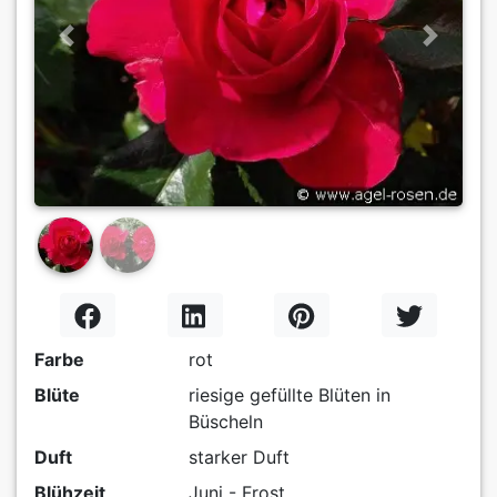
Previous
Next
Farbe
rot
Blüte
riesige gefüllte Blüten in
Büscheln
Duft
starker Duft
Blühzeit
Juni - Frost