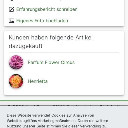
Erfahrungsbericht schreiben
Eigenes Foto hochladen
Kunden haben folgende Artikel
dazugekauft
Parfum Flower Circus
Henrietta
© 2026 Agel Rosen, 61231 Bad Nauheim - Steinfurth
Diese Website verwendet Cookies zur Analyse von
exklusives Präsent *
|
Agel Rosen Wiki
|
AGB
|
Websitezugriffen/Marketingmaßnahmen. Durch die weitere
Datenschutzerklärung
|
Impressum
|
Links
|
Sitemap
Nutzung unserer Seite stimmen Sie dieser Verwendung zu.