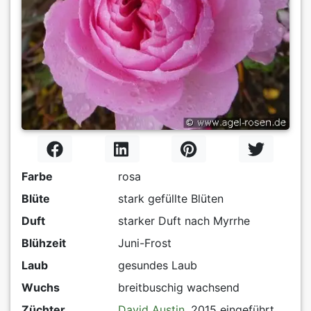
Farbe
rosa
Blüte
stark gefüllte Blüten
Duft
starker Duft nach Myrrhe
Blühzeit
Juni-Frost
Laub
gesundes Laub
Wuchs
breitbuschig wachsend
Züchter
David Austin
, 2015 eingeführt