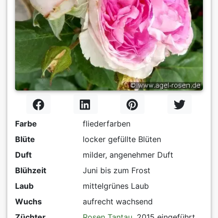
Farbe
fliederfarben
Blüte
locker gefüllte Blüten
Duft
milder, angenehmer Duft
Blühzeit
Juni bis zum Frost
Laub
mittelgrünes Laub
Wuchs
aufrecht wachsend
Züchter
Rosen Tantau
, 2015 eingeführt