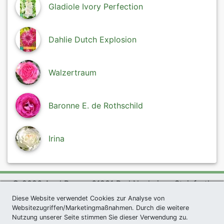
Gladiole Ivory Perfection
Dahlie Dutch Explosion
Walzertraum
Baronne E. de Rothschild
Irina
© 2026 Agel Rosen, 61231 Bad Nauheim - Steinfurth
exklusives Präsent *
|
Agel Rosen Wiki
|
AGB
|
Diese Website verwendet Cookies zur Analyse von
Websitezugriffen/Marketingmaßnahmen. Durch die weitere
Datenschutzerklärung
|
Impressum
|
Links
|
Sitemap
Nutzung unserer Seite stimmen Sie dieser Verwendung zu.