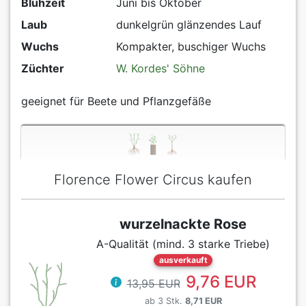
Blühzeit
Juni bis Oktober
Laub
dunkelgrün glänzendes Lauf
Wuchs
Kompakter, buschiger Wuchs
Züchter
W. Kordes' Söhne
geeignet für Beete und Pflanzgefäße
Florence Flower Circus kaufen
wurzelnackte Rose
A-Qualität (mind. 3 starke Triebe)
ausverkauft
9,76 EUR
13,95 EUR
ab 3 Stk.
8,71 EUR