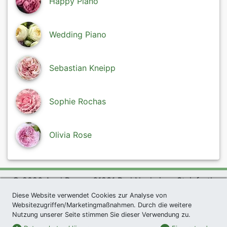
Happy Piano
Wedding Piano
Sebastian Kneipp
Sophie Rochas
Olivia Rose
© 2026 Agel Rosen, 61231 Bad Nauheim - Steinfurth
exklusives Präsent *
|
Agel Rosen Wiki
|
AGB
|
Diese Website verwendet Cookies zur Analyse von
Websitezugriffen/Marketingmaßnahmen. Durch die weitere
Datenschutzerklärung
|
Impressum
|
Links
|
Sitemap
Nutzung unserer Seite stimmen Sie dieser Verwendung zu.