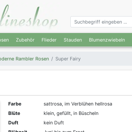
osen
Zubehör
Flieder
Stauden
Blumenzwiebeln
derne Rambler Rosen
Super Fairy
Farbe
sattrosa, im Verblühen hellrosa
Blüte
klein, gefüllt, in Büscheln
Duft
kein Duft