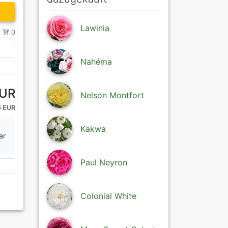
Lawinia
/
0
Nahéma
EUR
Nelson Montfort
5 EUR
Kakwa
ar
Paul Neyron
Colonial White