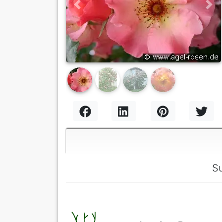
Previous
Nex
S