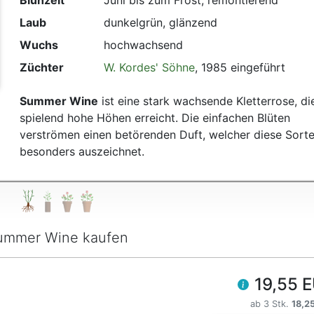
Blühzeit
Juni bis zum Frost, remontierend
t
Laub
dunkelgrün, glänzend
Wuchs
hochwachsend
Züchter
W. Kordes' Söhne
, 1985 eingeführt
Summer Wine
ist eine stark wachsende Kletterrose, di
spielend hohe Höhen erreicht. Die einfachen Blüten
verströmen einen betörenden Duft, welcher diese Sort
besonders auszeichnet.
ummer Wine kaufen
19,55 
ab 3 Stk.
18,2