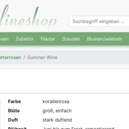
osen
Zubehör
Flieder
Stauden
Blumenzwiebeln
etterrosen
Summer Wine
Farbe
korallenrosa
Blüte
groß, einfach
Duft
stark duftend