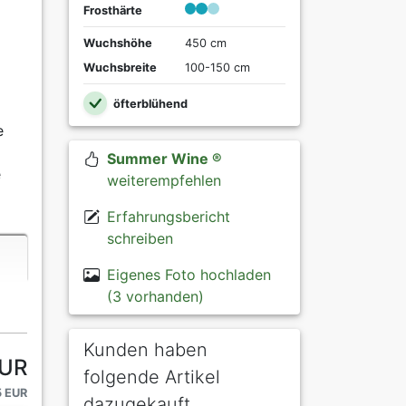
Frosthärte
Wuchshöhe
450 cm
Wuchsbreite
100-150 cm
öfterblühend
e
Summer Wine ®
e
weiterempfehlen
Erfahrungsbericht
schreiben
Eigenes Foto hochladen
(3 vorhanden)
Kunden haben
EUR
folgende Artikel
5 EUR
dazugekauft