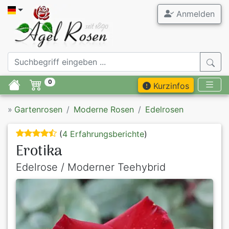
Anmelden
0
Kurzinfos
»
Gartenrosen
Moderne Rosen
Edelrosen
(
4 Erfahrungsberichte
)
Erotika
Edelrose / Moderner Teehybrid