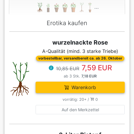
...
Erotika kaufen
wurzelnackte Rose
A-Qualität (mind. 3 starke Triebe)
vorbestellbar, versandbereit ca. ab 26. Oktober
7,59 EUR
10,85 EUR
ab 3 Stk.
7,18 EUR
Warenkorb
vorrätig: 20+ /
0
Auf den Merkzettel