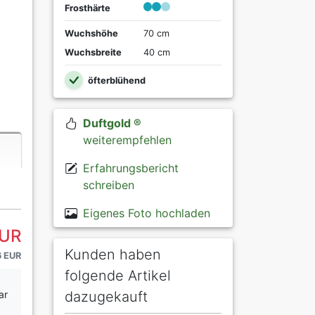
Frosthärte
Wuchshöhe
70 cm
Wuchsbreite
40 cm
öfterblühend
Duftgold ®
weiterempfehlen
Erfahrungsbericht
schreiben
Eigenes Foto hochladen
EUR
Kunden haben
6 EUR
folgende Artikel
ar
dazugekauft