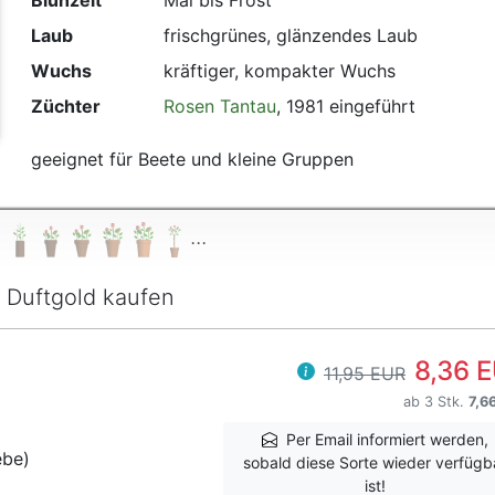
Blühzeit
Mai bis Frost
Laub
frischgrünes, glänzendes Laub
Wuchs
kräftiger, kompakter Wuchs
Züchter
Rosen Tantau
, 1981 eingeführt
geeignet für Beete und kleine Gruppen
...
Duftgold kaufen
8,36 
11,95 EUR
ab 3 Stk.
7,6
Per Email informiert werden,
ebe)
sobald diese Sorte wieder verfügb
ist!