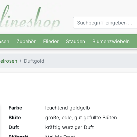
osen
Zubehör
Flieder
Stauden
Blumenzwiebeln
elrosen
Duftgold
Farbe
leuchtend goldgelb
Blüte
große, edle, gut gefüllte Blüten
Duft
kräftig würziger Duft