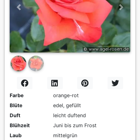
Previous
Next
Farbe
orange-rot
Blüte
edel, gefüllt
Duft
leicht duftend
Blühzeit
Juni bis zum Frost
Laub
mittelgrün