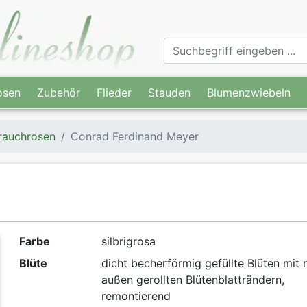
osen
Zubehör
Flieder
Stauden
Blumenzwiebeln
rauchrosen
Conrad Ferdinand Meyer
Farbe
silbrigrosa
Blüte
dicht becherförmig gefüllte Blüten mit 
außen gerollten Blütenblatträndern,
remontierend