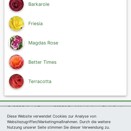
Barkarole
Friesia
Magdas Rose
Better Times
Terracotta
© 2026 Agel Rosen, 61231 Bad Nauheim - Steinfurth
exklusives Präsent *
|
Agel Rosen Wiki
|
AGB
|
Diese Website verwendet Cookies zur Analyse von
Websitezugriffen/Marketingmaßnahmen. Durch die weitere
Datenschutzerklärung
|
Impressum
|
Links
|
Sitemap
Nutzung unserer Seite stimmen Sie dieser Verwendung zu.