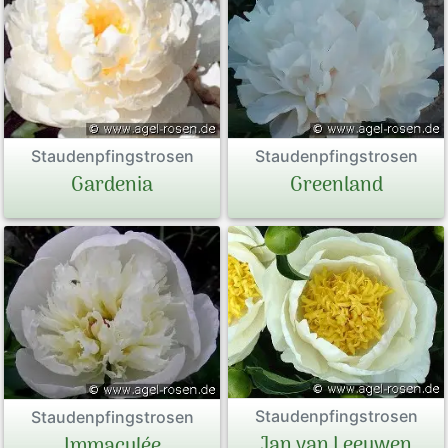
Staudenpfingstrosen
Staudenpfingstrosen
Greenland
Gardenia
Staudenpfingstrosen
Staudenpfingstrosen
Jan van Leeuwen
Immaculée