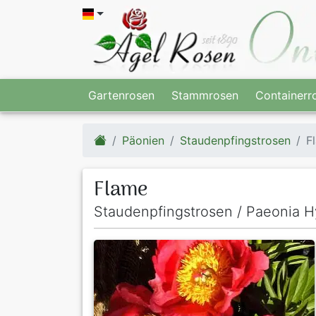
Gartenrosen
Stammrosen
Containerr
Päonien
Staudenpfingstrosen
F
Flame
Staudenpfingstrosen / Paeonia H