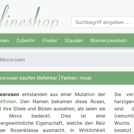
osen
Zubehör
Flieder
Stauden
Blumenzwiebeln
Moosrosen
osrosen kaufen
(lieferbar | Farben: rosa)
osrosen
entstanden aus einer Mutation der
Sie ver
tifolien
. Den Namen bekamen diese Rosen,
harzigen
l ihre Stiele und Blüten aussehen, als seien sie
sind d
t Moos bedeckt. Dies ist eine
(remont
ergewöhnliche Eigenschaft, welche den Reiz
Wuchs. 
ser Rosenklasse ausmacht. In Wirklichkeit
besetz