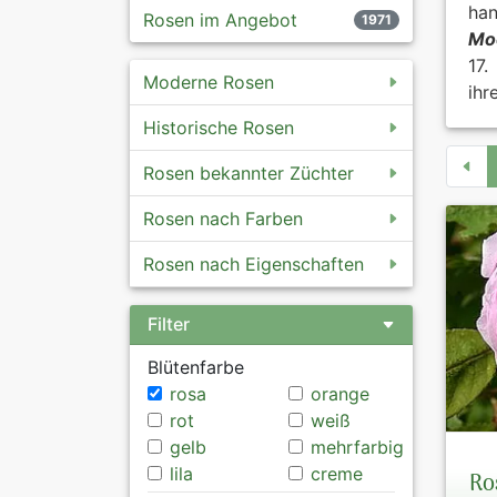
han
Rosen im Angebot
1971
Mo
17.
Moderne Rosen
ihr
Historische Rosen
Rosen bekannter Züchter
Rosen nach Farben
Rosen nach Eigenschaften
Filter
Blütenfarbe
rosa
orange
rot
weiß
gelb
mehrfarbig
lila
creme
Ro