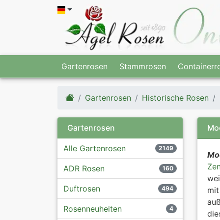
Gartenrosen
Stammrosen
Containerr
Gartenrosen
Historische Rosen
Gartenrosen
Mo
Alle Gartenrosen
2149
Mo
Zen
ADR Rosen
160
wei
Duftrosen
494
mi
auß
Rosenneuheiten
4
die