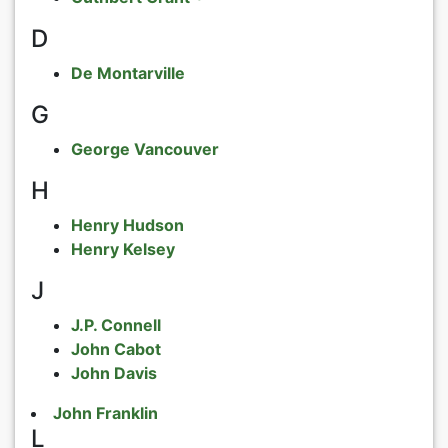
D
Rosen nach
Päonien
De Montarville
Rosen nach
exklusives 
G
Verkaufsfo
George Vancouver
H
AGB
Henry Hudson
Datenschut
Henry Kelsey
J
Impressum
J.P. Connell
Links
John Cabot
John Davis
Rosenschut
John Franklin
L
Sitemap