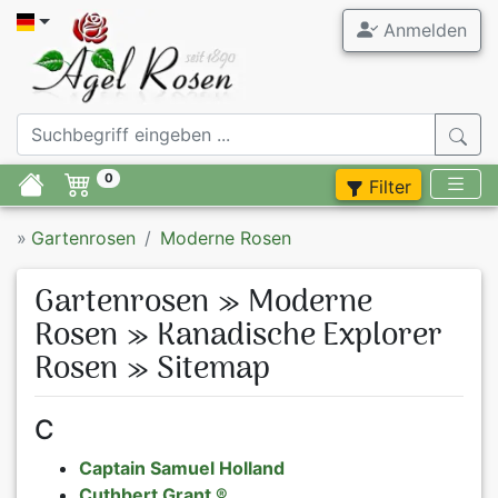
Anmelden
Alle Garten
Agel Ros
Gartenrose
ADR Rosen
0
Filter
Duftrosen
Stammrose
»
Gartenrosen
Moderne Rosen
Rosenneuhe
Containerr
Gartenrosen » Moderne
Rosen im A
Zubehör
Rosen » Kanadische Explorer
Rosen » Sitemap
Moderne R
Flieder
Historisch
Stauden
C
Captain Samuel Holland
Rosen beka
Blumenzwie
Cuthbert Grant ®