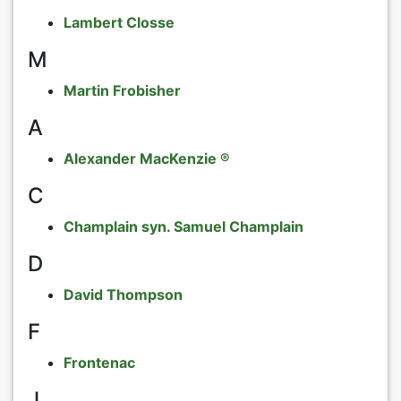
Lambert Closse
M
Martin Frobisher
A
Alexander MacKenzie ®
C
Champlain syn. Samuel Champlain
D
David Thompson
F
Frontenac
J