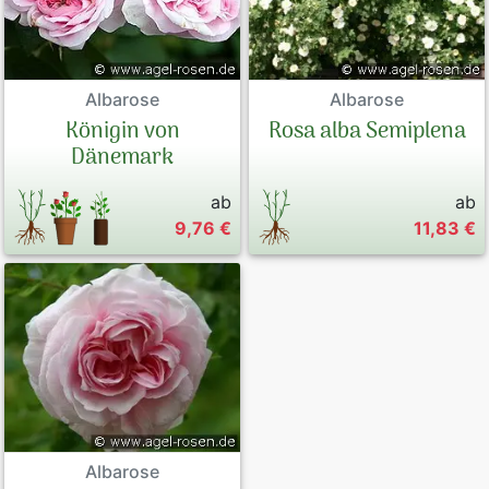
Albarose
Albarose
Rosa alba Semiplena
Königin von
Dänemark
ab
ab
9,76 €
11,83 €
Albarose