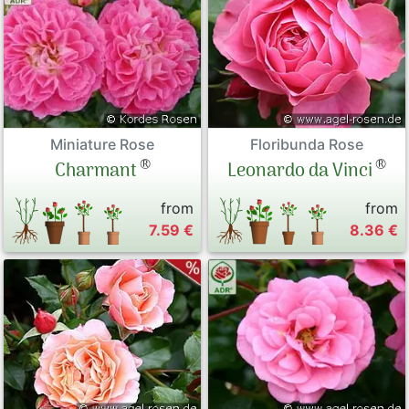
Miniature Rose
Floribunda Rose
®
®
Charmant
Leonardo da Vinci
from
from
7.59 €
8.36 €