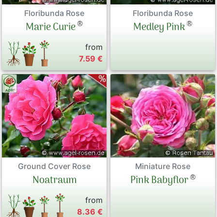
Floribunda Rose
Floribunda Rose
®
®
Marie Curie
Medley Pink
from
7.59 €
Ground Cover Rose
Miniature Rose
®
Noatraum
Pink Babyflor
from
8.36 €