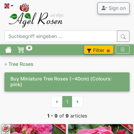
Sign on
0
Filter
»
Tree Roses
Buy Miniature Tree Roses (~40cm)
(Colours:
pink)
1
1 - 9
of
9
articles