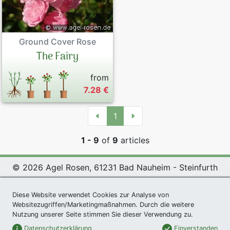
Ground Cover Rose
The Fairy
from
7.28 €
1
1 - 9
of
9
articles
© 2026 Agel Rosen, 61231 Bad Nauheim - Steinfurth
Exclusive Present *
|
Agel Rosen Wiki
|
Terms and
Diese Website verwendet Cookies zur Analyse von
Conditions
|
Datenschutzerklärung
|
Imprint
|
Links
|
Websitezugriffen/Marketingmaßnahmen. Durch die weitere
Sitemap
Nutzung unserer Seite stimmen Sie dieser Verwendung zu.
Newsletter
Datenschutzerklärung
Einverstanden