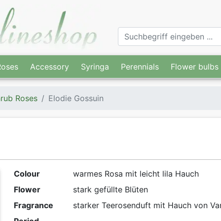
Roses
Accessory
Syringa
Perennials
Flower bulbs
rub Roses
Elodie Gossuin
Colour
warmes Rosa mit leicht lila Hauch
Flower
stark gefüllte Blüten
Fragrance
starker Teerosenduft mit Hauch von Van