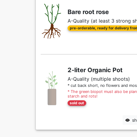
Bare root rose
A-Quality (at least 3 strong s
pre-orderable, ready for delivery fr
2-liter Organic Pot
A-Quality (multiple shoots)
* cut back short, no flowers and mos
* The green biopot must also be plant
starch and rots!
sold out
sh