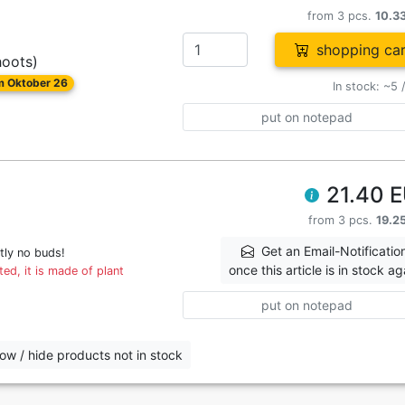
from 3 pcs.
10.3
shopping car
hoots)
om Oktober 26
In stock: ~5 
put on notepad
21.40 
from 3 pcs.
19.2
Get an Email-Notificatio
tly no buds!
once this article is in stock ag
ed, it is made of plant
put on notepad
ow / hide products not in stock