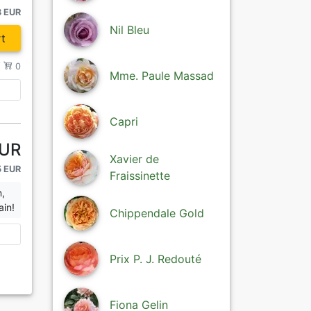
3 EUR
Nil Bleu
t
/
0
Mme. Paule Massad
Capri
EUR
Xavier de
5 EUR
Fraissinette
n,
ain!
Chippendale Gold
Prix P. J. Redouté
Fiona Gelin