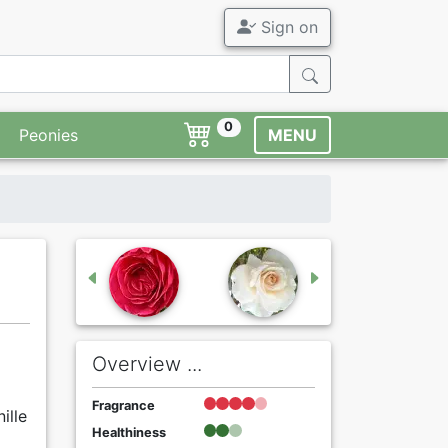
Sign on
0
Peonies
MENU
Overview ...
Fragrance
ille
Healthiness