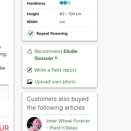
Hardiness
Height
80 - 100 cm
Width
cm
Repeat flowering
e
Recommend
Elodie
ung,
Gossuin ®
die
Write a field report
Upload own photo
Customers also buyed
the following articles
Inner Wheel Forever
EUR
- Plant'n'Relax