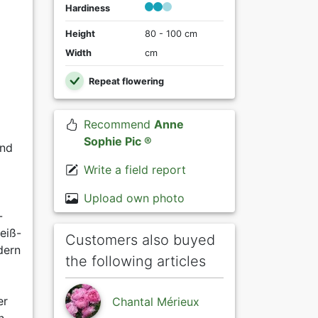
Hardiness
Height
80 - 100 cm
Width
cm
Repeat flowering
Recommend
Anne
Sophie Pic ®
und
Write a field report
Upload own photo
-
eiß-
Customers also buyed
dern
the following articles
er
Chantal Mérieux