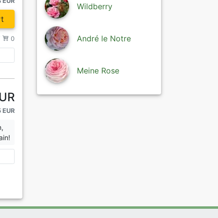
3 EUR
Wildberry
t
André le Notre
/
0
Meine Rose
EUR
5 EUR
n,
ain!