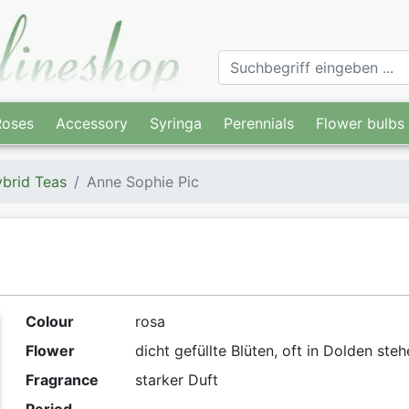
Roses
Accessory
Syringa
Perennials
Flower bulbs
brid Teas
Anne Sophie Pic
Colour
rosa
Flower
dicht gefüllte Blüten, oft in Dolden ste
Fragrance
starker Duft