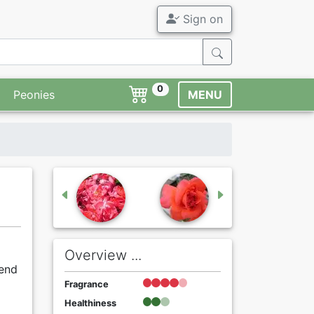
Sign on
0
Peonies
MENU
Overview ...
hend
Fragrance
Healthiness