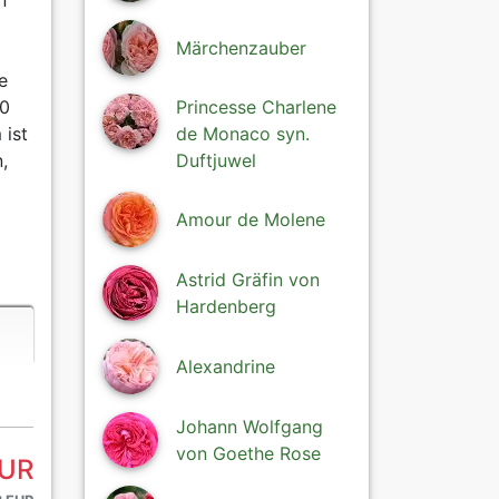
n
Märchenzauber
e
Princesse Charlene
00
de Monaco syn.
 ist
Duftjuwel
,
Amour de Molene
Astrid Gräfin von
Hardenberg
Alexandrine
Johann Wolfgang
von Goethe Rose
EUR