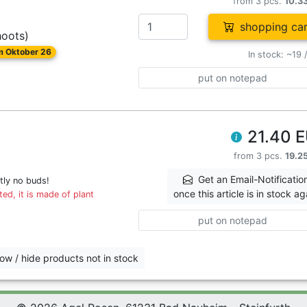
from 3 pcs.
10.3
shopping car
hoots)
om Oktober 26
In stock: ~19 
put on notepad
21.40 
from 3 pcs.
19.2
Get an Email-Notificatio
tly no buds!
once this article is in stock ag
ed, it is made of plant
put on notepad
ow / hide products not in stock