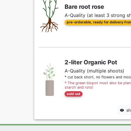
Bare root rose
A-Quality (at least 3 strong s
pre-orderable, ready for delivery fr
2-liter Organic Pot
A-Quality (multiple shoots)
* cut back short, no flowers and mos
* The green biopot must also be plant
starch and rots!
sold out
sh