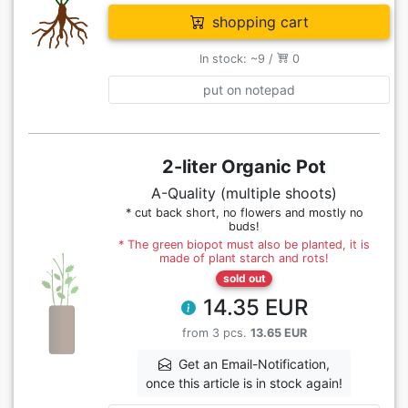
shopping cart
In stock: ~9 /
0
put on notepad
2-liter Organic Pot
A-Quality (multiple shoots)
* cut back short, no flowers and mostly no
buds!
* The green biopot must also be planted, it is
made of plant starch and rots!
sold out
14.35 EUR
from 3 pcs.
13.65 EUR
Get an Email-Notification,
once this article is in stock again!