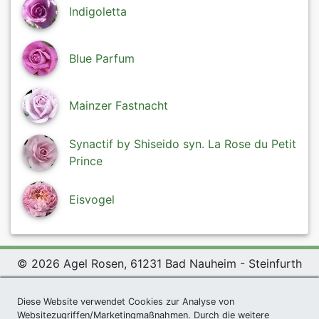
Indigoletta
Blue Parfum
Mainzer Fastnacht
Synactif by Shiseido syn. La Rose du Petit
Prince
Eisvogel
© 2026 Agel Rosen, 61231 Bad Nauheim - Steinfurth
Exclusive Present *
|
Agel Rosen Wiki
|
Terms and
Diese Website verwendet Cookies zur Analyse von
Conditions
|
Datenschutzerklärung
|
Imprint
|
Links
|
Websitezugriffen/Marketingmaßnahmen. Durch die weitere