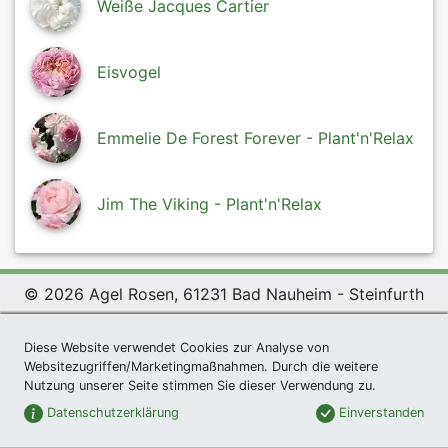
Weiße Jacques Cartier
Eisvogel
Emmelie De Forest Forever - Plant'n'Relax
Jim The Viking - Plant'n'Relax
© 2026 Agel Rosen, 61231 Bad Nauheim - Steinfurth
Exclusive Present *
|
Agel Rosen Wiki
|
Terms and
Diese Website verwendet Cookies zur Analyse von
Conditions
|
Datenschutzerklärung
|
Imprint
|
Links
|
Websitezugriffen/Marketingmaßnahmen. Durch die weitere
Sitemap
Nutzung unserer Seite stimmen Sie dieser Verwendung zu.
Newsletter
Datenschutzerklärung
Einverstanden