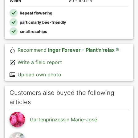
Width
80 - 100 cm
Repeat flowering
particularly bee-friendly
small rosehips
Recommend
Inger Forever - Plant'n'relax ®
Write a field report
Upload own photo
Customers also buyed the following
articles
Gartenprinzessin Marie-José