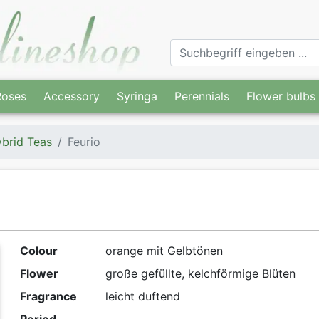
Roses
Accessory
Syringa
Perennials
Flower bulbs
brid Teas
Feurio
Colour
orange mit Gelbtönen
Flower
große gefüllte, kelchförmige Blüten
Fragrance
leicht duftend