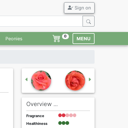
Sign on
0
Peonies
MENU
Overview ...
Fragrance
Healthiness