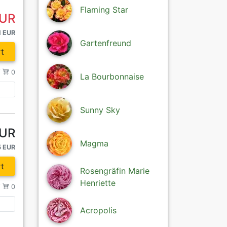
Flaming Star
EUR
1 EUR
Gartenfreund
t
/
0
La Bourbonnaise
Sunny Sky
EUR
Magma
5 EUR
t
Rosengräfin Marie
Henriette
/
0
Acropolis