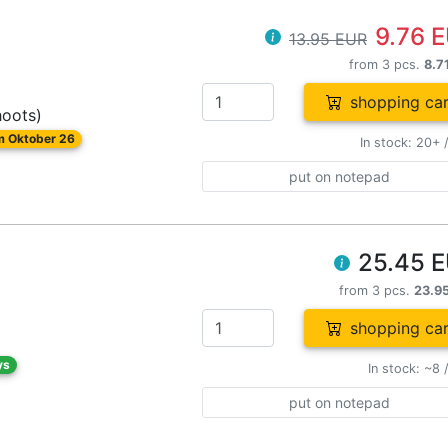
9.76 
13.95 EUR
from 3 pcs.
8.7
shopping car
hoots)
om Oktober 26
In stock: 20+ 
put on notepad
25.45 
from 3 pcs.
23.9
shopping car
ys
In stock: ~8 
put on notepad