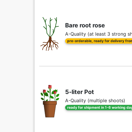
Bare root rose
A-Quality (at least 3 strong s
pre-orderable, ready for delivery fr
5-liter Pot
A-Quality (multiple shoots)
ready for shipment in 1-6 working da