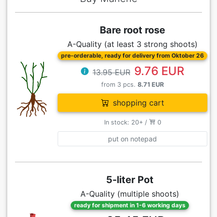
Bare root rose
A-Quality (at least 3 strong shoots)
pre-orderable, ready for delivery from Oktober 26
9.76 EUR
13.95 EUR
from 3 pcs.
8.71 EUR
shopping cart
In stock: 20+ /
0
put on notepad
5-liter Pot
A-Quality (multiple shoots)
ready for shipment in 1-6 working days