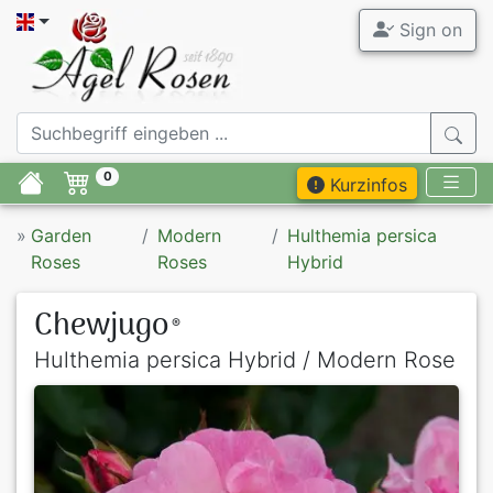
Sign on
0
Kurzinfos
»
Garden
Modern
Hulthemia persica
Roses
Roses
Hybrid
Chewjugo
®
Hulthemia persica Hybrid / Modern Rose