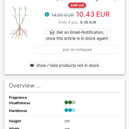
sold out
10.43 EUR
14.90 EUR
from 3 pcs.
9.38 EUR
Get an Email-Notification,
once this article is in stock again!
put on notepad
show / hide products not in stock
Overview ...
Fragrance
Healthiness
Hardiness
Height
cm
Width
cm