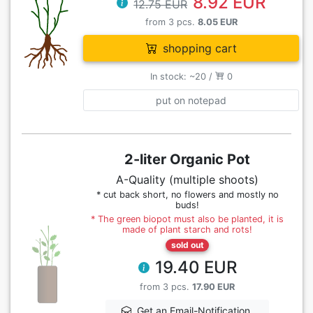
8.92 EUR
12.75 EUR
from 3 pcs.
8.05 EUR
shopping cart
In stock: ~20 /
0
put on notepad
2-liter Organic Pot
A-Quality (multiple shoots)
* cut back short, no flowers and mostly no
buds!
* The green biopot must also be planted, it is
made of plant starch and rots!
sold out
19.40 EUR
from 3 pcs.
17.90 EUR
Get an Email-Notification,