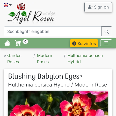
Sign on
0
Kurzinfos
»
Garden
Modern
Hulthemia persica
Roses
Roses
Hybrid
Blushing Babylon Eyes
®
Hulthemia persica Hybrid / Modern Rose