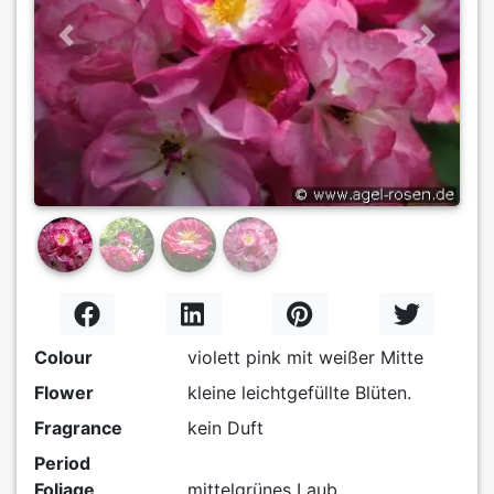
Previous
Next
Colour
violett pink mit weißer Mitte
Flower
kleine leichtgefüllte Blüten.
Fragrance
kein Duft
Period
Foliage
mittelgrünes Laub