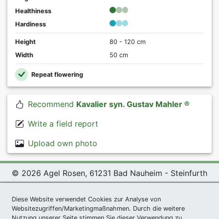
Healthiness
Hardiness
Height
80 - 120 cm
Width
50 cm
Repeat flowering
Recommend
Kavalier syn. Gustav Mahler ®
Write a field report
Upload own photo
© 2026 Agel Rosen, 61231 Bad Nauheim - Steinfurth
Exclusive Present *
|
Agel Rosen Wiki
|
Terms and
Conditions
|
Datenschutzerklärung
|
Imprint
|
Links
|
Diese Website verwendet Cookies zur Analyse von
Websitezugriffen/Marketingmaßnahmen. Durch die weitere
Sitemap
Nutzung unserer Seite stimmen Sie dieser Verwendung zu.